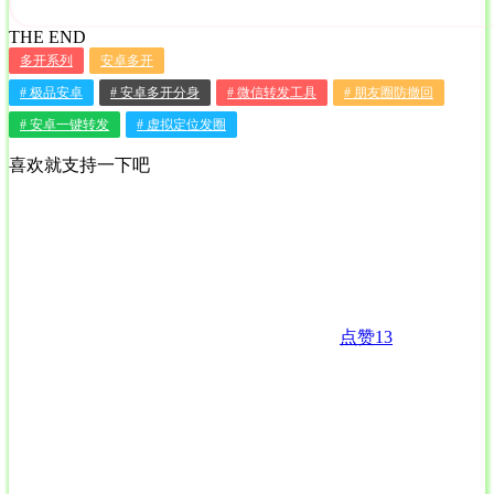
THE END
多开系列
安卓多开
# 极品安卓
# 安卓多开分身
# 微信转发工具
# 朋友圈防撤回
# 安卓一键转发
# 虚拟定位发圈
喜欢就支持一下吧
点赞
13