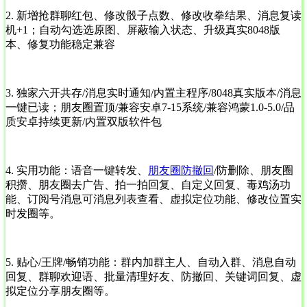
2. 新增抢群聊红包、修改骰子点数、修改收拳结果、消息复读
机+1；自动勾选选原图、屏蔽输入状态、升级真实8048版
本、修复功能稳定兼容
3. 独家六开共存/消息实时通知/内置主程序/8048真实版本/消息
一键已读；朋友圈置顶/兼容安卓7-15系统/兼容鸿蒙1.0-5.0/品
质安卓持续更新/内置双版软件包
4. 实用功能：语音一键转发、
朋友圈防撤回
/防删除、朋友圈
积攒、朋友圈去广告、拍一拍回复、自定义回复、毒鸡汤功
能、订阅号消息可消息列表查看、虚拟定位功能、修改位置实
时发圈等。
5. 贴心/王牌/畅销功能：群内加群主人、自动入群、消息自动
回复、群聊欢迎语、批量清理好友、防撤回、关键词回复、虚
拟定位分享朋友圈等。