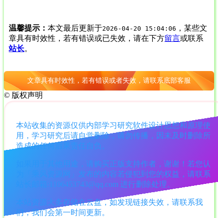
温馨提示：
本文最后更新于
，某些文
2026-04-20 15:04:06
章具有时效性，若有错误或已失效，请在下方
留言
或联系
站长
。
文章具有时效性，若有错误或者失效，请联系底部客服
©
版权声明
本站收集的资源仅供内部学习研究软件设计思想和原理使
用，学习研究后请自觉删除，请勿传播，因未及时删除所
造成的任何后果责任自负。
如果用于其他用途，请购买正版支持作者，谢谢！若您认
为「乘风资源网」发布的内容若侵犯到您的权益，请联系
站长邮箱:1106453743@qq.com 进行删除处理。
本站资源大多存储在云盘，如发现链接失效，请联系我
们，我们会第一时间更新。