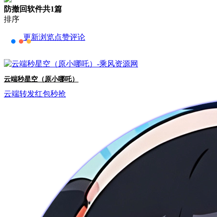
防撤回软件
共1篇
排序
更新
浏览
点赞
评论
云端秒星空（原小哪吒）
云端转发
红包秒抢