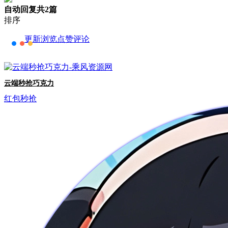
自动回复
共2篇
排序
更新
浏览
点赞
评论
云端秒抢巧克力
红包秒抢