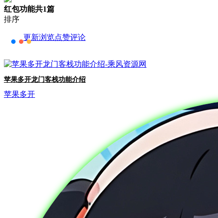
红包功能
共1篇
排序
更新
浏览
点赞
评论
苹果多开龙门客栈功能介绍
苹果多开