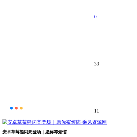
0
33
11
安卓草莓熊闪亮登场｜愿你霉烦恼