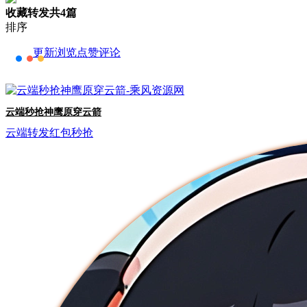
收藏转发
共4篇
排序
更新
浏览
点赞
评论
云端秒抢神鹰原穿云箭
云端转发
红包秒抢