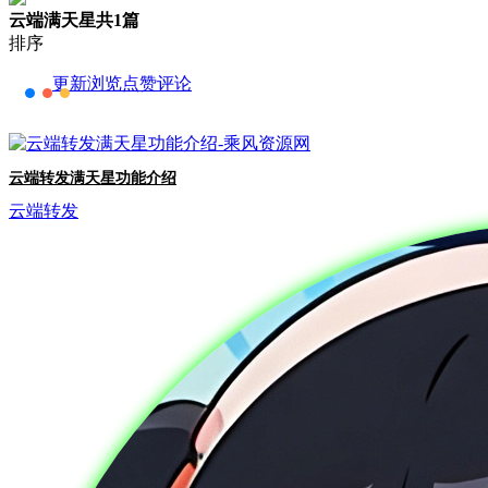
云端满天星
共1篇
排序
更新
浏览
点赞
评论
云端转发满天星功能介绍
云端转发